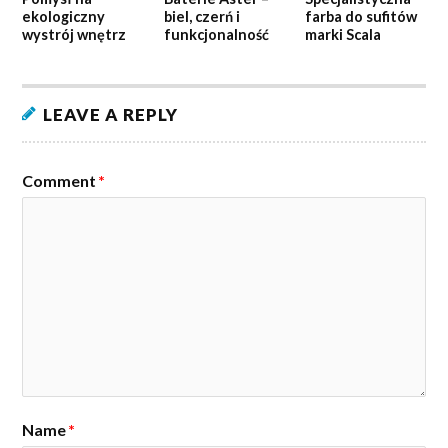
ekologiczny
biel, czerń i
farba do sufitów
wystrój wnętrz
funkcjonalność
marki Scala
LEAVE A REPLY
Comment
*
Name
*