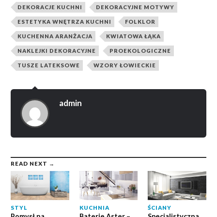
DEKORACJE KUCHNI
DEKORACYJNE MOTYWY
ESTETYKA WNĘTRZA KUCHNI
FOLKLOR
KUCHENNA ARANŻACJA
KWIATOWA ŁĄKA
NAKLEJKI DEKORACYJNE
PROEKOLOGICZNE
TUSZE LATEKSOWE
WZORY ŁOWIECKIE
admin
READ NEXT →
STYL
KUCHNIA
ŚCIANY
Pomysł na
Baterie Aster –
Specjalistyczna