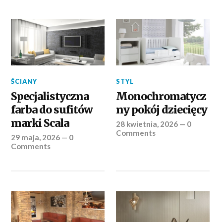
ŚCIANY
STYL
Specjalistyczna
Monochromatycz
farba do sufitów
ny pokój dziecięcy
marki Scala
28 kwietnia, 2026
—
0
Comments
29 maja, 2026
—
0
Comments