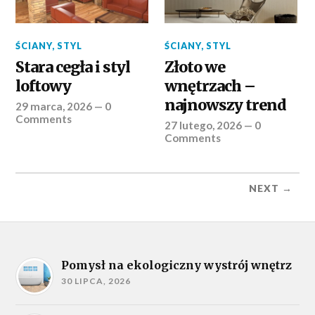
ŚCIANY
,
STYL
ŚCIANY
,
STYL
Stara cegła i styl
Złoto we
loftowy
wnętrzach –
najnowszy trend
29 marca, 2026
—
0
Comments
27 lutego, 2026
—
0
Comments
NEXT →
Pomysł na ekologiczny wystrój wnętrz
30 LIPCA, 2026