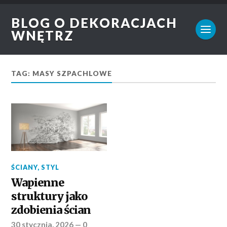
BLOG O DEKORACJACH
WNĘTRZ
TAG: MASY SZPACHLOWE
ŚCIANY
,
STYL
Wapienne
struktury jako
zdobienia ścian
30 stycznia, 2026
—
0