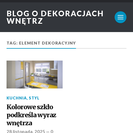
BLOG O DEKORACJACH
WNĘTRZ
TAG: ELEMENT DEKORACYJNY
KUCHNIA
,
STYL
Kolorowe szkło
podkreśla wyraz
wnętrza
28 listopada, 2025
—
0