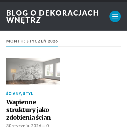
BLOG O DEKORACJACH
WNĘTRZ
MONTH: STYCZEŃ 2026
ŚCIANY
,
STYL
Wapienne
struktury jako
zdobienia ścian
30 stycznia, 2026
—
0