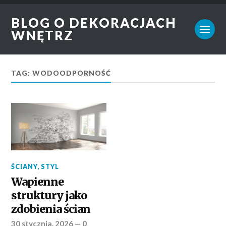
BLOG O DEKORACJACH
WNĘTRZ
TAG: WODOODPORNOŚĆ
ŚCIANY
,
STYL
Wapienne
struktury jako
zdobienia ścian
30 stycznia, 2026
—
0