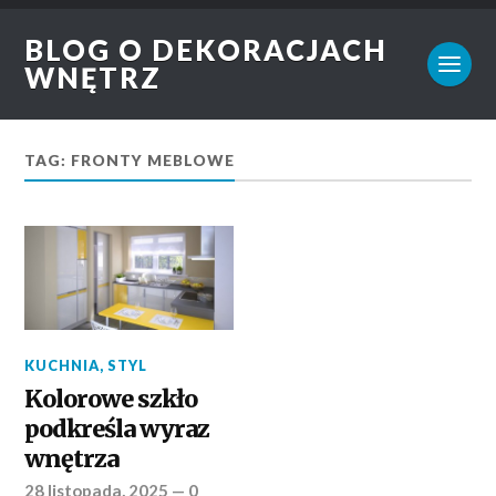
BLOG O DEKORACJACH
WNĘTRZ
TAG: FRONTY MEBLOWE
KUCHNIA
,
STYL
Kolorowe szkło
podkreśla wyraz
wnętrza
28 listopada, 2025
—
0